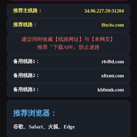
推荐主线路：
34.96.227.59:31204
推荐线路：
i9zciw.com
建议同时收藏【线路网址】与【本网页】
推荐『下载APP』 防止迷路
备用线路1：
rlvf0d.com
备用线路2：
x8xmt.com
备用线路3：
khfnmk.com
推荐浏览器：
谷歌、Safari、火狐、Edge