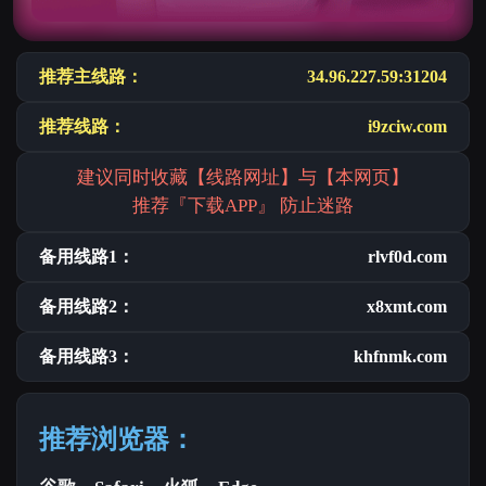
推荐主线路：
34.96.227.59:31204
推荐线路：
i9zciw.com
建议同时收藏【线路网址】与【本网页】
推荐『下载APP』 防止迷路
备用线路1：
rlvf0d.com
备用线路2：
x8xmt.com
备用线路3：
khfnmk.com
推荐浏览器：