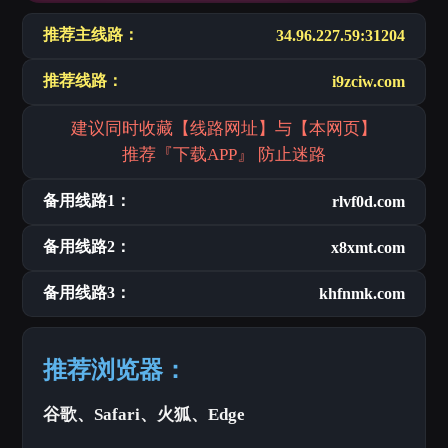
推荐主线路：
34.96.227.59:31204
推荐线路：
i9zciw.com
建议同时收藏【线路网址】与【本网页】
推荐『下载APP』 防止迷路
备用线路1：
rlvf0d.com
备用线路2：
x8xmt.com
备用线路3：
khfnmk.com
推荐浏览器：
谷歌、Safari、火狐、Edge