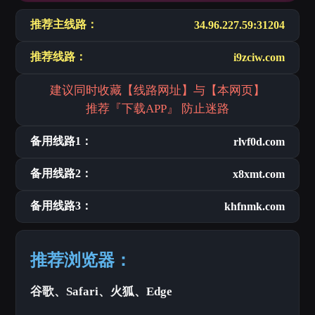
推荐主线路：
34.96.227.59:31204
推荐线路：
i9zciw.com
建议同时收藏【线路网址】与【本网页】
推荐『下载APP』 防止迷路
备用线路1：
rlvf0d.com
备用线路2：
x8xmt.com
备用线路3：
khfnmk.com
推荐浏览器：
谷歌、Safari、火狐、Edge